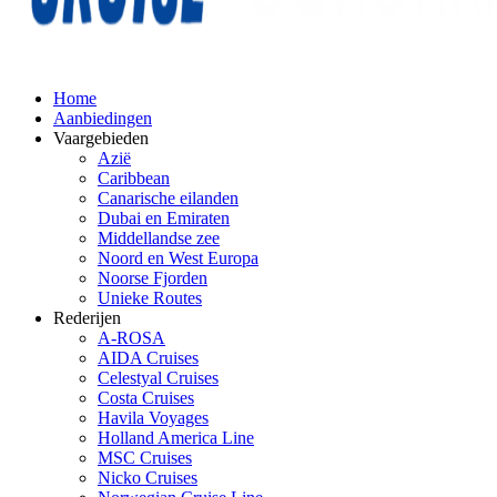
Home
Aanbiedingen
Vaargebieden
Azië
Caribbean
Canarische eilanden
Dubai en Emiraten
Middellandse zee
Noord en West Europa
Noorse Fjorden
Unieke Routes
Rederijen
A-ROSA
AIDA Cruises
Celestyal Cruises
Costa Cruises
Havila Voyages
Holland America Line
MSC Cruises
Nicko Cruises