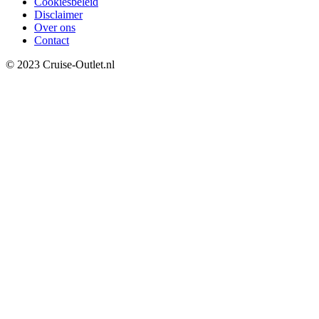
Cookiesbeleid
Disclaimer
Over ons
Contact
© 2023 Cruise-Outlet.nl
Home
Aanbiedingen
Over ons
Contact
Wishlist
Boekingsoverzicht
Sluiten
Bel onze cruise-experts op
:
088-501 85 91
Hallo!
Kunnen we je ergens mee helpen?
We zien dat je al even op onze website aan het kijken bent. Kunnen